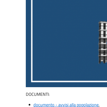
DOCUMENTI:
documento - avvisi alla popolazione
,