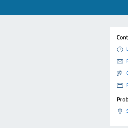
Cont
Prob