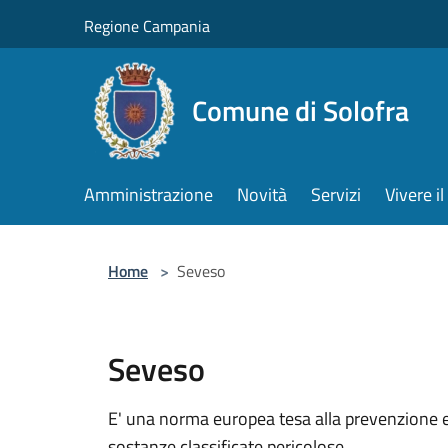
Salta al contenuto principale
Regione Campania
Comune di Solofra
Amministrazione
Novità
Servizi
Vivere 
Home
>
Seveso
Seveso
E' una norma europea tesa alla prevenzione ed
sostanze classificate pericolose.