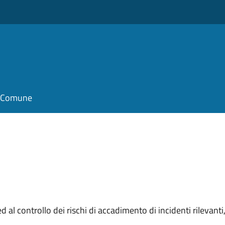
il Comune
 al controllo dei rischi di accadimento di incidenti rilevan