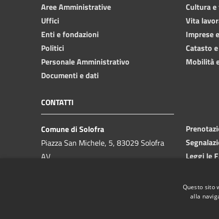
Aree Amministrative
Cultura e
Uffici
Vita lavor
Enti e fondazioni
Imprese 
Politici
Catasto e
Personale Amministrativo
Mobilità e
Documenti e dati
CONTATTI
Prenotaz
Comune di Solofra
Segnalazi
Piazza San Michele, 5, 83029 Solofra
Leggi le 
AV
Richiesta
Partita IVA:
00091910646
PEC:
protocollo.solofra@asmepec.it
Questo sito 
Centralino Unico:
0825 582411
alla navig