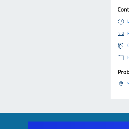
Cont
Prob