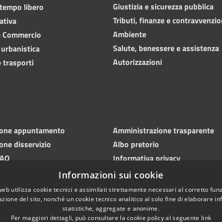
Giustizia e sicurezza pubblica
 tempo libero
Tributi, finanze e contravvenzio
ativa
Ambiente
e Commercio
Salute, benessere e assistenza
 urbanistica
Autorizzazioni
 trasporti
ione appuntamento
Amministrazione trasparente
one disservizio
Albo pretorio
FAQ
Informativa privacy
 di assistenza
Note legali
Informazioni sui cookie
Dichiarazione di accessibilità
web utilizza cookie tecnici e assimilati strettamente necessari al corretto fu
azione del sito, nonché un cookie tecnico analitico al solo fine di elaborare i
statistiche, aggregate e anonime.
Per maggiori dettagli, può consultare la cookie policy al seguente
link