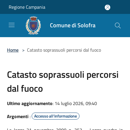
Salta al contenuto principale
Regione Campania
Comune di Solofra
Home
>
Catasto soprassuoli percorsi dal fuoco
Catasto soprassuoli percorsi
dal fuoco
Ultimo aggiornamento
: 14 luglio 2026, 09:40
Argomenti
:
Accesso all'informazione
La legge 21 novembre 2000 n. 353 – Legge quadro in