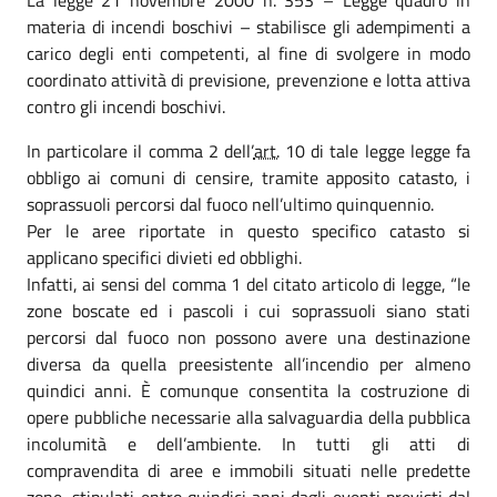
materia di incendi boschivi – stabilisce gli adempimenti a
carico degli enti competenti, al fine di svolgere in modo
coordinato attività di previsione, prevenzione e lotta attiva
contro gli incendi boschivi.
In particolare il comma 2 dell’
art.
10 di tale legge legge fa
obbligo ai comuni di censire, tramite apposito catasto, i
soprassuoli percorsi dal fuoco nell’ultimo quinquennio.
Per le aree riportate in questo specifico catasto si
applicano specifici divieti ed obblighi.
Infatti, ai sensi del comma 1 del citato articolo di legge, “le
zone boscate ed i pascoli i cui soprassuoli siano stati
percorsi dal fuoco non possono avere una destinazione
diversa da quella preesistente all’incendio per almeno
quindici anni. È comunque consentita la costruzione di
opere pubbliche necessarie alla salvaguardia della pubblica
incolumità e dell’ambiente. In tutti gli atti di
compravendita di aree e immobili situati nelle predette
zone, stipulati entro quindici anni dagli eventi previsti dal