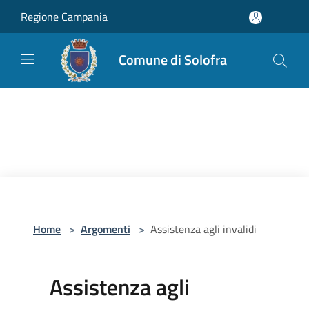
Salta al contenuto principale
Regione Campania
Comune di Solofra
Home
>
Argomenti
>
Assistenza agli invalidi
Assistenza agli